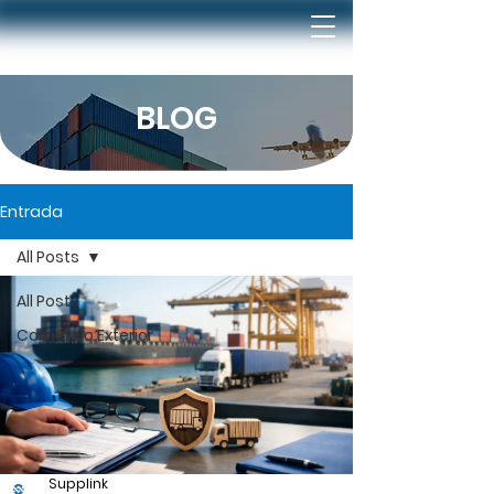
BLOG
Entrada
All Posts
All Posts
Comercio Exterior
Supplink