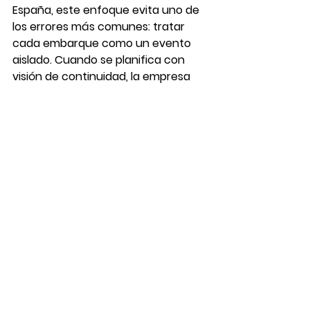
España, este enfoque evita uno de 
los errores más comunes: tratar 
cada embarque como un evento 
aislado. Cuando se planifica con 
visión de continuidad, la empresa 
gana estabilidad, previsión y 
margen de mejora en costes 
operativos totales. Ese es el tipo de 
acompañamiento que buscan 
muchas compañías al trabajar con 
un forwarder como SUPPLINK®.
Una decisión logística 
con impacto comercial
El transporte marítimo sigue siendo 
una pieza clave para empresas que 
necesitan mover carga con criterio 
de coste, capacidad y planificación. 