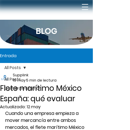
BLOG
Entrada
All Posts
Supplink
All Posts
10 may
5 min de lectura
Flete marítimo México
Comercio Exterior
España: qué evaluar
Actualizado:
12 may
Cuando una empresa empieza a 
mover mercancía entre ambos 
mercados, el flete marítimo México 