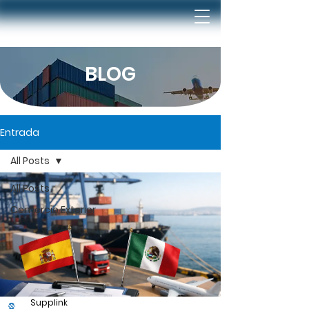
BLOG
Entrada
All Posts
All Posts
Comercio Exterior
Supplink