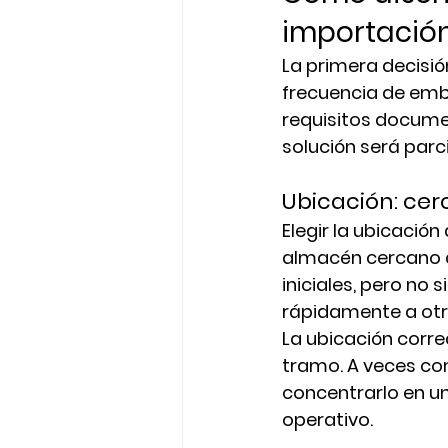
importació
La primera decisión
frecuencia de emba
requisitos documen
solución será parci
Ubicación: cer
Elegir la ubicación
almacén cercano al
iniciales, pero no 
rápidamente a otr
La ubicación corre
tramo. A veces co
concentrarlo en un
operativo.