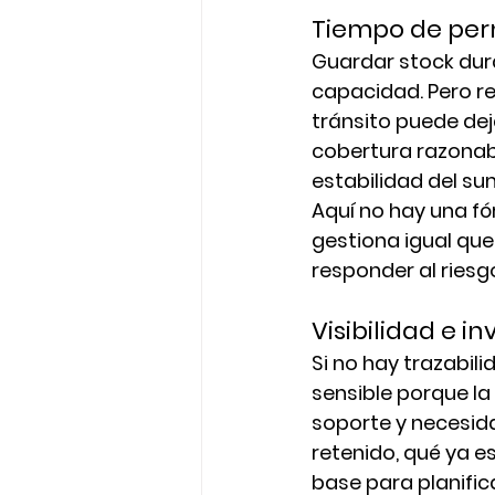
Tiempo de per
Guardar stock dur
capacidad. Pero re
tránsito puede deja
cobertura razonabl
estabilidad del sum
Aquí no hay una fó
gestiona igual que
responder al riesg
Visibilidad e i
Si no hay trazabil
sensible porque la
soporte y necesida
retenido, qué ya es
base para planific