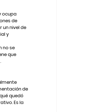
y ocupa 
iones de 
 un nivel de 
al y 
n no se 
ene que 
.
ialmente 
mentación de 
 qué quedó 
tivo. Es la 