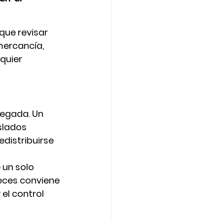
que revisar 
mercancía, 
quier 
legada. Un 
slados 
edistribuirse 
 un solo 
eces conviene 
el control 