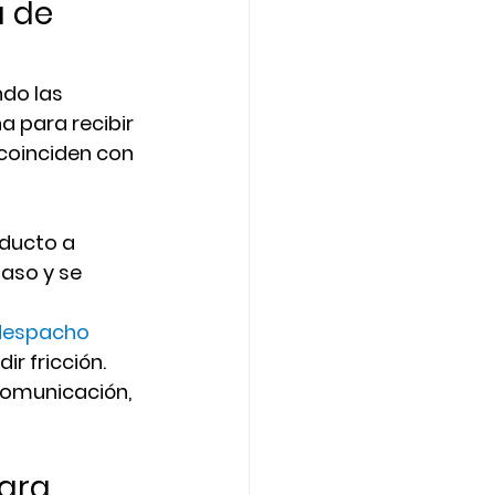
 de 
do las 
 para recibir 
coinciden con 
 
oducto a 
aso y se 
despacho 
r fricción. 
comunicación, 
ara 