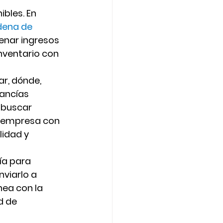
bles. En 
ena de 
enar ingresos 
inventario con 
r, dónde, 
ancías 
 buscar 
a empresa con 
idad y 
ía para 
viarlo a 
nea con la 
d de 