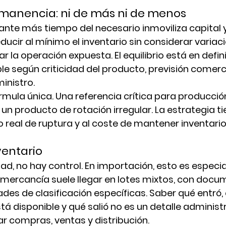
manencia: ni de más ni de menos
ante más tiempo del necesario inmoviliza capital 
ducir al mínimo el inventario sin considerar variac
r la operación expuesta. El equilibrio está en definir
e según criticidad del producto, previsión comerci
inistro.
rmula única. Una referencia crítica para producció
 un producto de rotación irregular. La estrategia ti
o real de ruptura y al coste de mantener inventario
nventario
idad, no hay control. En importación, esto es espec
 mercancía suele llegar en lotes mixtos, con docu
des de clasificación específicas. Saber qué entró,
tá disponible y qué salió no es un detalle administra
ar compras, ventas y distribución.