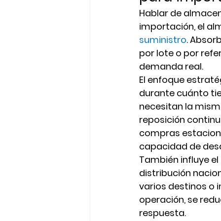
Hablar de almacena
importación, el al
suministro
. Absor
por lote o por refe
demanda real.
El enfoque estraté
durante cuánto tie
necesitan la misma
reposición contin
compras estaciona
capacidad de des
También influye el
distribución nacio
varios destinos o 
operación, se red
respuesta.