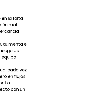
en la falta 
acén mal 
ercancía 
o, aumenta el 
 riesgo de 
l equipo 
ual cada vez 
ro en flujos 
r. Lo 
recto con un 