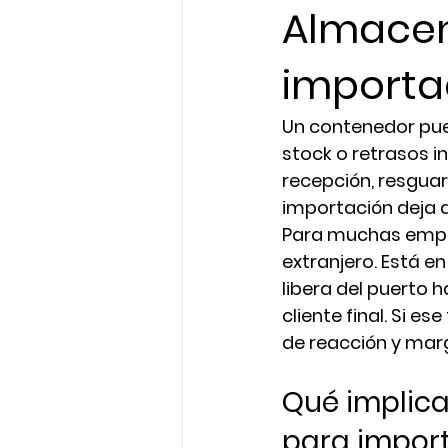
Almacen
importa
Un contenedor pued
stock o retrasos i
recepción, resguar
importación deja d
Para muchas empre
extranjero. Está e
libera del puerto h
cliente final. Si e
de reacción y mar
Qué implica
para impor