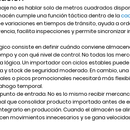
je no es hablar solo de metros cuadrados disponi
macén cumple una función táctica dentro de la 
cad
be variaciones en tiempos de tránsito, ayuda a ord
rencia, facilita inspecciones y permite sincronizar 
gico consiste en definir cuándo conviene almacena
mpo y con qué nivel de control. No todas las merc
 lógica. Un importador con ciclos estables puede
ua y stock de seguridad moderado. En cambio, un
les o picos promocionales necesitará más flexibil
ahogo temporal.
 punto de entrada. No es lo mismo recibir mercanc
nal que consolidar producto importado antes de en
integrarlo en producción. Cuando el almacén se ali
ucen movimientos innecesarios y se gana velocida