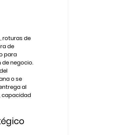
 roturas de 
ra de 
o para 
n de negocio.
del 
ana o se 
entrega al 
d, capacidad 
tégico 